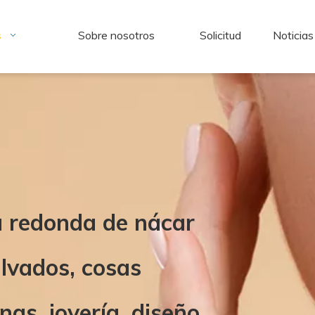
s
Sobre nosotros
Solicitud
Noticias
a redonda de nácar
alvados, cosas
as, joyería, diseño