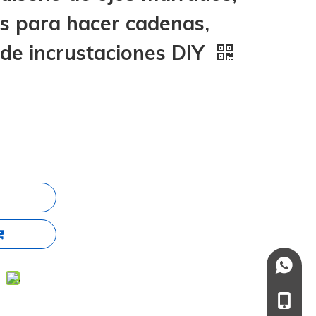
s para hacer cadenas,
o de incrustaciones DIY
+86137
+86-13