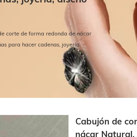
de corte de forma redonda de nácar
as para hacer cadenas, joyería,
Cabujón de co
nácar Natural,