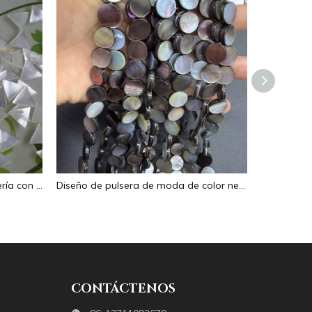
Diseño de incrustaciones de joyería con forma de triángulo de frijoles pequeños de nácar Natural, diseño de anillos de cara lisa para pulsera de joyería de mujer
Diseño de pulsera de moda de color negro de frijoles pequeños de nácar Natural para mujer, fabricación de joyas, bonito collar, diseño de cara plana
CONTÁCTENOS