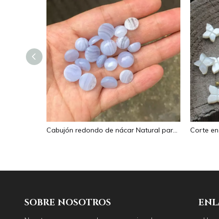
Imagen de nácar Natural, corte de cabujón ovalado en relieve para colgante, diseño de incrustaciones, concha negra, fabricación de collares para mujer
Cabujón redondo de nácar Natural para fabricación de anillos, diseño de joyería de piedra azul, diseño de collar, incrustaciones de granos pequeños de cristal
SOBRE NOSOTROS
ENL