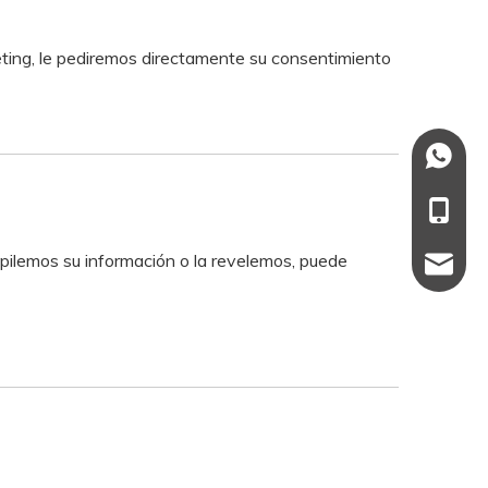
eting, le pediremos directamente su consentimiento
+86137
+86-13
pilemos su información o la revelemos, puede
137110