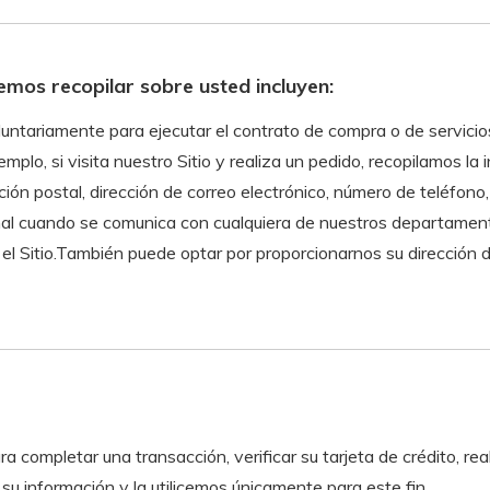
mos recopilar sobre usted incluyen:
luntariamente para ejecutar el contrato de compra o de servici
emplo, si visita nuestro Sitio y realiza un pedido, recopilamos l
rección postal, dirección de correo electrónico, número de teléf
al cuando se comunica con cualquiera de nuestros departamento
el Sitio.También puede optar por proporcionarnos su dirección de
 completar una transacción, verificar su tarjeta de crédito, re
 información y la utilicemos únicamente para este fin.