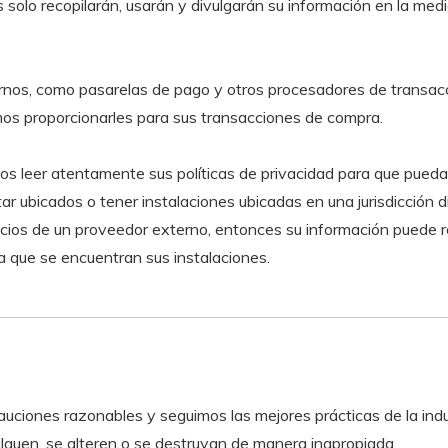
solo recopilarán, usarán y divulgarán su información en la medi
rnos, como pasarelas de pago y otros procesadores de transacci
mos proporcionarles para sus transacciones de compra.
 leer atentamente sus políticas de privacidad para que puedas
ubicados o tener instalaciones ubicadas en una jurisdicción dif
cios de un proveedor externo, entonces su información puede regi
la que se encuentran sus instalaciones.
ciones razonables y seguimos las mejores prácticas de la indus
vulguen, se alteren o se destruyan de manera inapropiada.