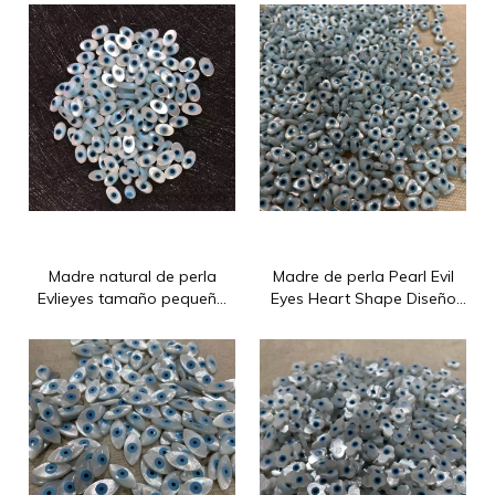
los ojos de trébol tallen
fabrican piezas de collar
moho
para pulsera de joyería DIY
Madre natural de perla
Madre de perla Pearl Evil
Evlieyes tamaño pequeño
Eyes Heart Shape Diseño
para aretes de pulsera
Pulsera de collar Hacer
haciendo diseño de joyas
joyas de diseño de cadena
Guangzhou Shanni Shell Jewelry Limited Company
con forma de marquiz para
con pequeñas cuentas de
Nuestra empresa produce accesorios de joyería desde 2012: s
cadena
corazón