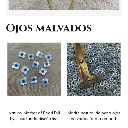
Ojos malvados
Guangzhou Shanni Shell Jewelry Limited Company
Nuestra empresa produce accesorios de joyería desde 2012: s
Natural Mother of Pearl Evil
Madre natural de perla ojos
Eyes cortando diseño liso
malvados forma redonda
para joyas que hacen que
de frijoles pequeños que