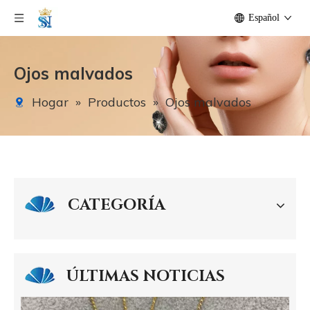
Español
Ojos malvados
Hogar
»
Productos
»
Ojos malvados
Guangzhou Shanni Shell Jewelry Limited Company
Nuestra empresa produce accesorios de joyería desde 2012: s
CATEGORÍA
ÚLTIMAS NOTICIAS