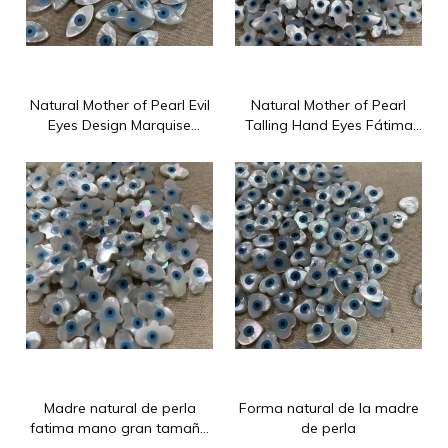
Natural Mother of Pearl Evil
Natural Mother of Pearl
Eyes Design Marquise
Talling Hand Eyes Fátima
Shape Cabochon para el
Fatima Hand Hand Salled
diseño de la inyección de
Pequeña cara lisa para
joyas que hace diseño de
joyas Insolas de diseño de
colgante
pulsera Anillos de pulsera
Guangzhou Shanni Shell Jewelry Limited Company
Nuestra empresa produce accesorios de joyería desde 2012: s
Madre natural de perla
Forma natural de la madre
fatima mano gran tamaño
de perla