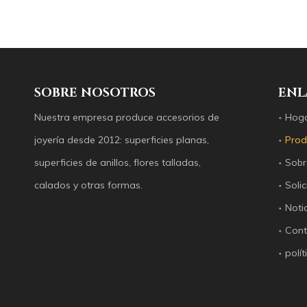
Guangzhou Shanni Shell Jewelry Limited Company
Nuestra empresa produce accesorios de joyería desd
SOBRE NOSOTROS
ENL
Nuestra empresa produce accesorios de
Hog
joyería desde 2012: superficies planas,
Prod
superficies de anillos, flores talladas,
Sobr
calados y otras formas.
Solic
Noti
Cont
polí
Guangzhou Shanni Shell Jewelry Limited Company