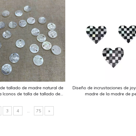
e 2012: superficies planas, superficies de anillos, flores talla
de tallado de madre natural de
Diseño de incrustaciones de joy
la Iconos de talla de tallado de
madre de la madre de pe
 de joyas para incrustaciones de
iseño láser para ararear
3
4
...
75
»