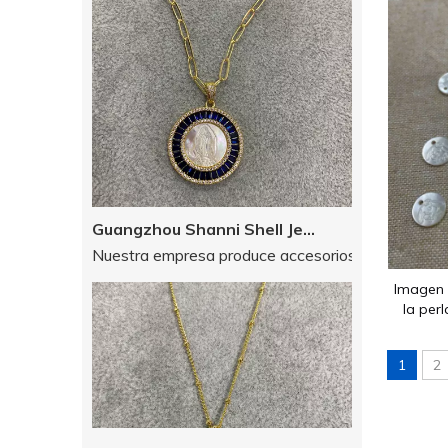
Guangzhou Shanni Shell Jewelry Limited Company
Nuestra empresa produce accesorios de joyería desd
Imagen 
la per
tallado
d
1
2