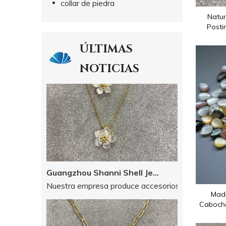
collar de piedra
Nuestra empresa produce accesorios de joyería desd
Natur
Posti
imagen 
ÚLTIMAS
NOTICIAS
Guangzhou Shanni Shell Jewelry Limited Company
Nuestra empresa produce accesorios de joyería desd
Madr
Caboch
Hacer p