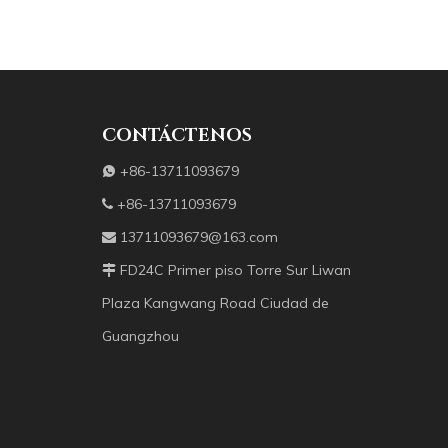
das, calados y otras formas.Los materiales principales son nácar
CONTÁCTENOS
+86-13711093679

+86-13711093679

13711093679@163.com

FD24C Primer piso Torre Sur Liwan

Plaza Kangwang Road Ciudad de
Guangzhou