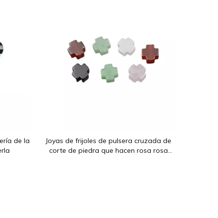
pequeñas
das, calados y otras formas.Los materiales principales son nácar
ería de la
Joyas de frijoles de pulsera cruzada de
rla
corte de piedra que hacen rosa rosa
agata onxy para cadena con piezas de
collar