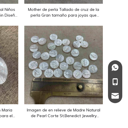
das, calados y otras formas.Los materiales principales son nácar
al Niños
Mother de perla Tallado de cruz de la
in Diseño
perla Gran tamaño para joyas que
as Nadie
fabrican cazas blancas colgante de
cáscara
+86137
+86-13
137110
das, calados y otras formas.Los materiales principales son nácar
n Maria
Imagen de en relieve de Madre Natural
para el
de Pearl Corte St.Benedict Jewellry
lada Mery
Christian haciendo íconos de diseño de
incrustaciones pequeñas cosas