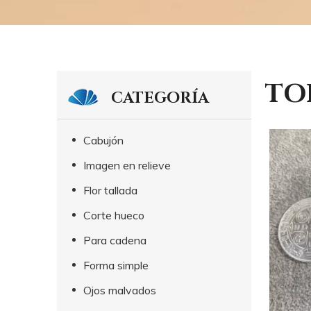
TO
CATEGORÍA
Cabujón
Imagen en relieve
Flor tallada
Corte hueco
Para cadena
Forma simple
Ojos malvados
Guangzhou Shanni Shell Jewelry Limited Company