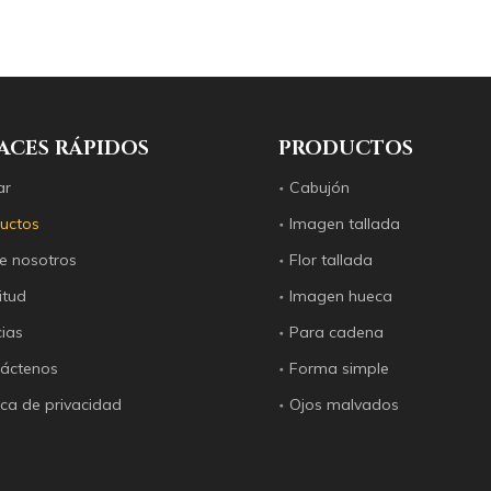
e 2012: superficies planas, superficies de anillos, flores talla
ACES RÁPIDOS
PRODUCTOS
ar
Cabujón
uctos
Imagen tallada
e nosotros
Flor tallada
itud
Imagen hueca
cias
Para cadena
áctenos
Forma simple
tica de privacidad
Ojos malvados