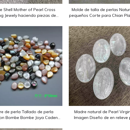
e 2012: superficies planas, superficies de anillos, flores talla
e Shell Mother of Pearl Cross
Molde de talla de perlas Natur
ng Jewely haciendo piezas de
pequeños Corte para Chian Pla
de talla para iconos de joyería
para joyas que hacen pequeñ
Inlay
Girl Image Cutting
e 2012: superficies planas, superficies de anillos, flores talla
e de perla Tallado de perla
Madre natural de Pearl Virgi
on Bombe Bombe Joya Cadena
Imagen Diseño de en relieve 
iezas de collar Pequeñas cosas
colgante Hacer una forma ova
Icons