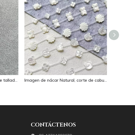
Collar de nácar Natural, colgante tallado en forma ovalada para mujer, joyería, diseño de imagen, diseño de flor de cara en relieve
Imagen de nácar Natural, corte de cabujón ovalado en relieve para colgante, diseño de incrustaciones, concha negra, fabricación de collares para mujer
CONTÁCTENOS