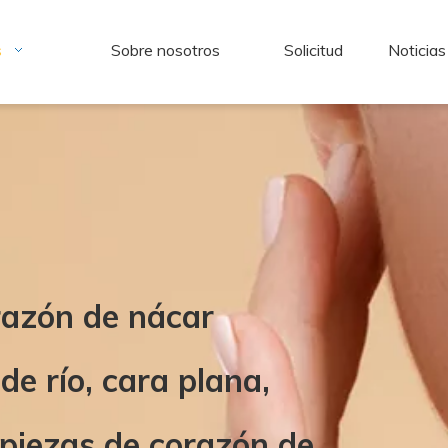
s
Sobre nosotros
Solicitud
Noticias
razón de nácar
de río, cara plana,
, piezas de corazón de