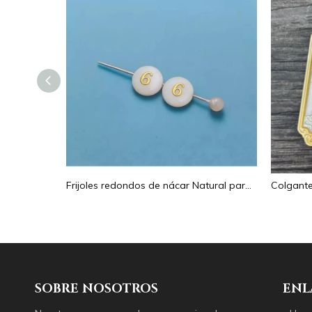
Pendientes con forma de gota de corte de diseño hueco de nácar Natural diseño en relieve colgante grande forma redonda forma animal
Frijoles redondos de nácar Natural para diseño de collar, corte de letras, cabujón de tamaño pequeño, fabricación de pulseras, concha de diseño
SOBRE NOSOTROS
ENL