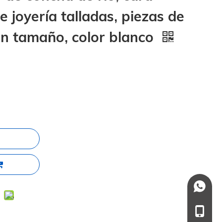
e joyería talladas, piezas de
an tamaño, color blanco
+86137
+86-13