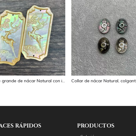
Colgante grande de nácar Natural con imagen de animal, cuadrado de corte para collar con cabujón de diseño en relieve de concha amarilla
ACES RÁPIDOS
PRODUCTOS