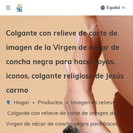
Español
Colgante con relieve de corte de
imagen de la Virgen de nácar de
concha negra para hacer joyas,
iconos, colgante religioso de Jesús
carmo
Hogar
»
Productos
»
Imagen en relieve
»
Colgante con relieve de corte de imagen de la
Virgen de nácar de concha negra para hacer