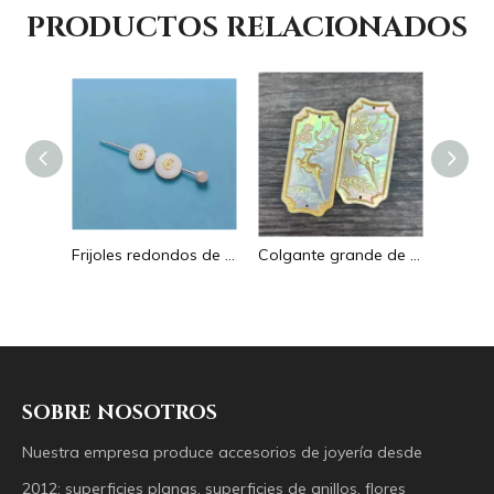
PRODUCTOS RELACIONADOS
Pendientes con forma de gota de corte de diseño hueco de nácar Natural diseño en relieve colgante grande forma redonda forma animal
Frijoles redondos de nácar Natural para diseño de collar, corte de letras, cabujón de tamaño pequeño, fabricación de pulseras, concha de diseño
Colgante grande de nácar Natural con imagen de animal, cuadrado de corte para collar con cabujón de diseño en relieve de concha amarilla
SOBRE NOSOTROS
Nuestra empresa produce accesorios de joyería desde
2012: superficies planas, superficies de anillos, flores