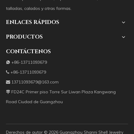
talladas, calados y otras formas.
ENLACES RÁPIDOS
PRODUCTOS
CONTÁCTENOS
+86-13711093679

+86-13711093679

13711093679@163.com

FD24C Primer piso Torre Sur Liwan Plaza Kangwang

Road Ciudad de Guangzhou
Derechos de autor ©️
2026
Guangzhou Shanni Shell Jewelry