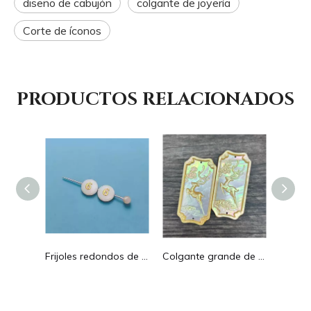
diseño de cabujón
colgante de joyería
Corte de íconos
PRODUCTOS RELACIONADOS
Pendientes con forma de gota de corte de diseño hueco de nácar Natural diseño en relieve colgante grande forma redonda forma animal
Frijoles redondos de nácar Natural para diseño de collar, corte de letras, cabujón de tamaño pequeño, fabricación de pulseras, concha de diseño
Colgante grande de nácar Natural con imagen de animal, cuadrado de corte para collar con cabujón de diseño en relieve de concha amarilla