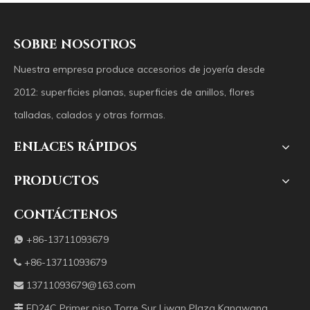
SOBRE NOSOTROS
Nuestra empresa produce accesorios de joyería desde
2012: superficies planas, superficies de anillos, flores
talladas, calados y otras formas.
ENLACES RÁPIDOS
PRODUCTOS
CONTÁCTENOS
+86-13711093679

+86-13711093679

13711093679@163.com

FD24C Primer piso Torre Sur Liwan Plaza Kangwang
