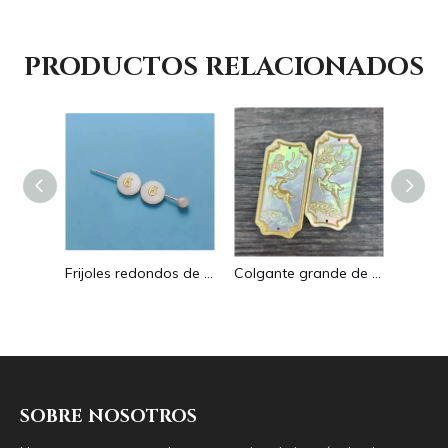
PRODUCTOS RELACIONADOS
Pendientes con forma de gota de corte de diseño hueco de nácar Natural diseño en relieve colgante grande forma redonda forma animal
Frijoles redondos de nácar Natural para diseño de collar, corte de letras, cabujón de tamaño pequeño, fabricación de pulseras, concha de diseño
Colgante grande de nácar Natural con imagen de animal, cuadrado de corte para collar con cabujón de diseño en relieve de concha amarilla
SOBRE NOSOTROS