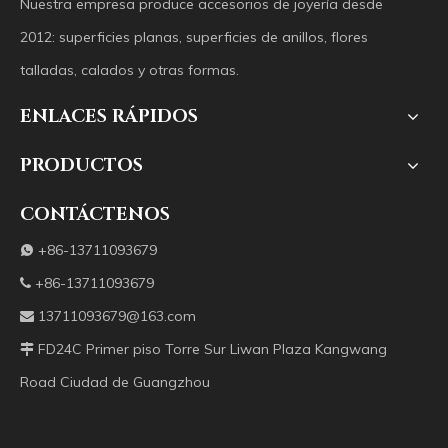
Nuestra empresa produce accesorios de joyería desde
2012: superficies planas, superficies de anillos, flores
talladas, calados y otras formas.
ENLACES RÁPIDOS
PRODUCTOS
CONTÁCTENOS
+86-13711093679

+86-13711093679

13711093679@163.com

FD24C Primer piso Torre Sur Liwan Plaza Kangwang

Road Ciudad de Guangzhou