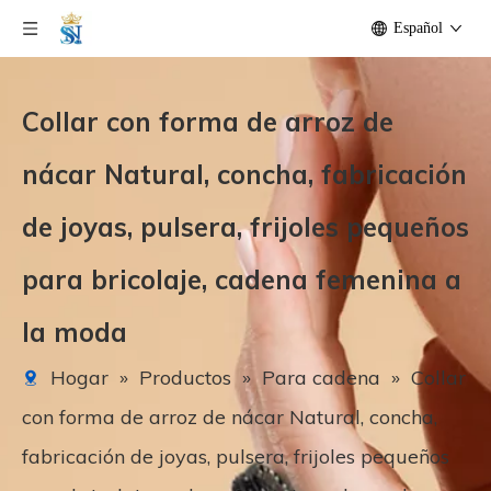
Español
Collar con forma de arroz de
nácar Natural, concha, fabricación
de joyas, pulsera, frijoles pequeños
para bricolaje, cadena femenina a
la moda
Hogar
»
Productos
»
Para cadena
»
Collar
con forma de arroz de nácar Natural, concha,
fabricación de joyas, pulsera, frijoles pequeños