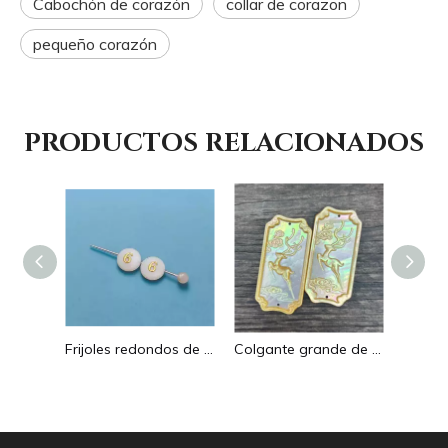
Cabochón de corazón
collar de corazon
pequeño corazón
PRODUCTOS RELACIONADOS
Pendientes con forma de gota de corte de diseño hueco de nácar Natural diseño en relieve colgante grande forma redonda forma animal
Frijoles redondos de nácar Natural para diseño de collar, corte de letras, cabujón de tamaño pequeño, fabricación de pulseras, concha de diseño
Colgante grande de nácar Natural con imagen de animal, cuadrado de corte para collar con cabujón de diseño en relieve de concha amarilla