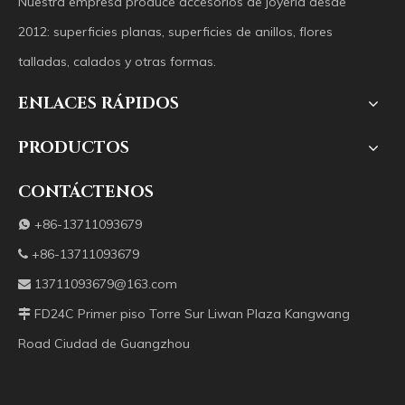
Nuestra empresa produce accesorios de joyería desde
2012: superficies planas, superficies de anillos, flores
talladas, calados y otras formas.
ENLACES RÁPIDOS
PRODUCTOS
CONTÁCTENOS
+86-13711093679

+86-13711093679

13711093679@163.com

FD24C Primer piso Torre Sur Liwan Plaza Kangwang

Road Ciudad de Guangzhou