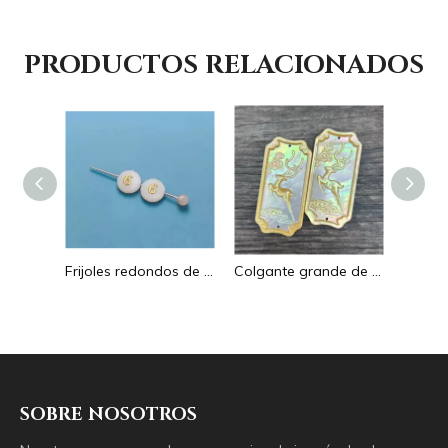
PRODUCTOS RELACIONADOS
Pendientes con forma de gota de corte de diseño hueco de nácar Natural diseño en relieve colgante grande forma redonda forma animal
Frijoles redondos de nácar Natural para diseño de collar, corte de letras, cabujón de tamaño pequeño, fabricación de pulseras, concha de diseño
Colgante grande de nácar Natural con imagen de animal, cuadrado de corte para collar con cabujón de diseño en relieve de concha amarilla
SOBRE NOSOTROS