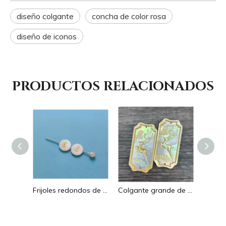
diseño colgante
concha de color rosa
diseño de iconos
PRODUCTOS RELACIONADOS
Pendientes con forma de gota de corte de diseño hueco de nácar Natural diseño en relieve colgante grande forma redonda forma animal
Frijoles redondos de nácar Natural para diseño de collar, corte de letras, cabujón de tamaño pequeño, fabricación de pulseras, concha de diseño
Colgante grande de nácar Natural con imagen de animal, cuadrado de corte para collar con cabujón de diseño en relieve de concha amarilla