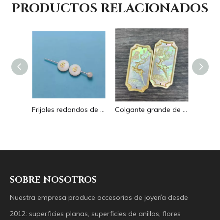
PRODUCTOS RELACIONADOS
Pendientes con forma de gota de corte de diseño hueco de nácar Natural diseño en relieve colgante grande forma redonda forma animal
Frijoles redondos de nácar Natural para diseño de collar, corte de letras, cabujón de tamaño pequeño, fabricación de pulseras, concha de diseño
Colgante grande de nácar Natural con imagen de animal, cuadrado de corte para collar con cabujón de diseño en relieve de concha amarilla
SOBRE NOSOTROS
Nuestra empresa produce accesorios de joyería desde
2012: superficies planas, superficies de anillos, flores