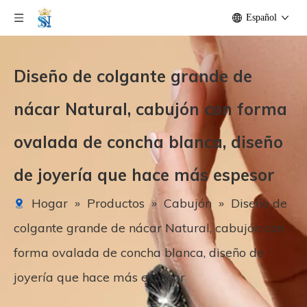
Español
Diseño de colgante grande de
nácar Natural, cabujón con forma
ovalada de concha blanca, diseño
de joyería que hace más espesor
Hogar
»
Productos
»
Cabujón
»
Diseño de
colgante grande de nácar Natural, cabujón con
forma ovalada de concha blanca, diseño de
joyería que hace más espesor