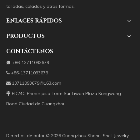
talladas, calados y otras formas.
ENLACES RÁPIDOS
PRODUCTOS
CONTÁCTENOS
+86-13711093679

+86-13711093679

13711093679@163.com

FD24C Primer piso Torre Sur Liwan Plaza Kangwang

Road Ciudad de Guangzhou
Derechos de autor ©️
2026
Guangzhou Shanni Shell Jewelry