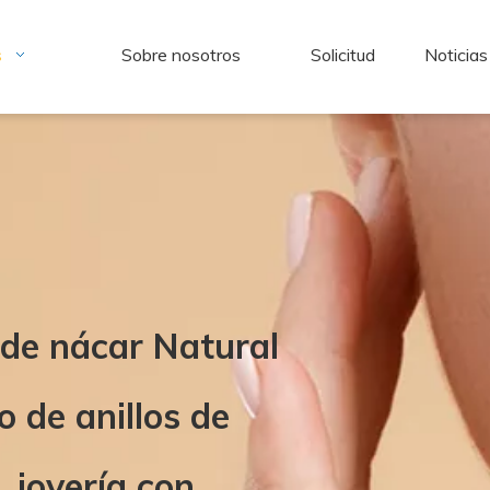
s
Sobre nosotros
Solicitud
Noticias
 de nácar Natural
o de anillos de
, joyería con