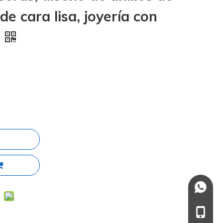
e cara lisa, joyería con
s
+86137
+86-13