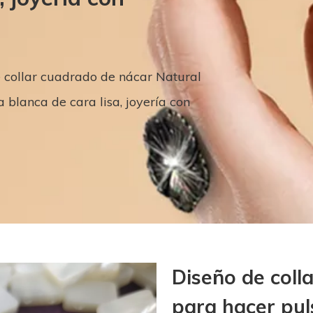
 collar cuadrado de nácar Natural
 blanca de cara lisa, joyería con
Diseño de coll
para hacer puls