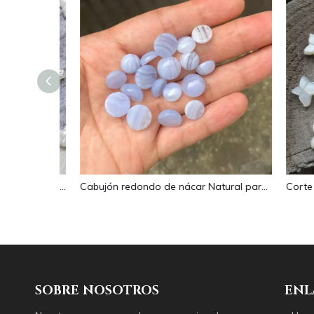
Imagen de nácar Natural, corte de cabujón ovalado en relieve para colgante, diseño de incrustaciones, concha negra, fabricación de collares para mujer
Cabujón redondo de nácar Natural para fabricación de anillos, diseño de joyería de piedra azul, diseño de collar, incrustaciones de granos pequeños de cristal
SOBRE NOSOTROS
ENL