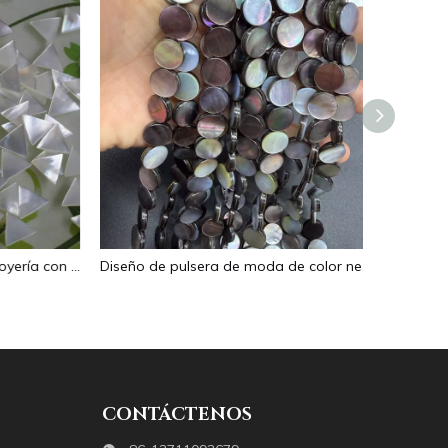
Diseño de incrustaciones de joyería con forma de triángulo de frijoles pequeños de nácar Natural, diseño de anillos de cara lisa para pulsera de joyería de mujer
Diseño de pulsera de moda de color negro de frijoles pequeños de nácar Natural para mujer, fabricación de joyas, bonito collar, diseño de cara plana
CONTÁCTENOS