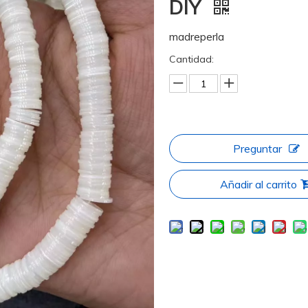
DIY
madreperla
Cantidad:
Preguntar
Añadir al carrito