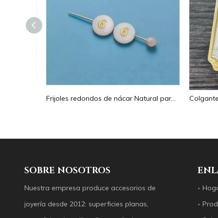
Pendientes con forma de gota de corte de diseño hueco de nácar Natural diseño en relieve colgante grande forma redonda forma animal
Frijoles redondos de nácar Natural para diseño de collar, corte de letras, cabujón de tamaño pequeño, fabricación de pulseras, concha de diseño
SOBRE NOSOTROS
ENL
Nuestra empresa produce accesorios de
Hog
joyería desde 2012: superficies planas,
Prod