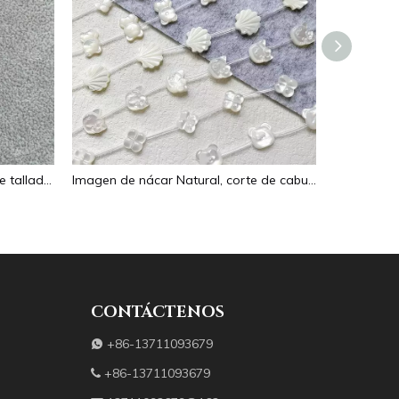
Collar de nácar Natural, colgante tallado en forma ovalada para mujer, joyería, diseño de imagen, diseño de flor de cara en relieve
Imagen de nácar Natural, corte de cabujón ovalado en relieve para colgante, diseño de incrustaciones, concha negra, fabricación de collares para mujer
CONTÁCTENOS
+86-13711093679

+86-13711093679
