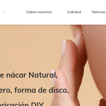
s
Sobre nosotros
Solicitud
Noticias
e nácar Natural,
ero, forma de disco,
bricación DIY