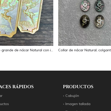
Colgante grande de nácar Natural con imagen de animal, cuadrado de corte para collar con cabujón de diseño en relieve de concha amarilla
ACES RÁPIDOS
PRODUCTOS
ar
Cabujón
uctos
Imagen tallada