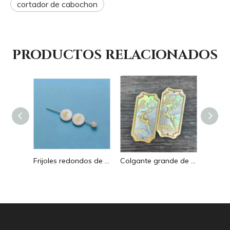
cortador de cabochon
PRODUCTOS RELACIONADOS
Pendientes con forma de gota de corte de diseño hueco de nácar Natural diseño en relieve colgante grande forma redonda forma animal
Frijoles redondos de nácar Natural para diseño de collar, corte de letras, cabujón de tamaño pequeño, fabricación de pulseras, concha de diseño
Colgante grande de nácar Natural con imagen de animal, cuadrado de corte para collar con cabujón de diseño en relieve de concha amarilla