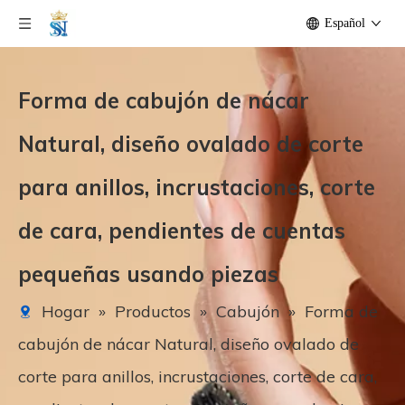
Español
Forma de cabujón de nácar
Natural, diseño ovalado de corte
para anillos, incrustaciones, corte
de cara, pendientes de cuentas
pequeñas usando piezas
Hogar
»
Productos
»
Cabujón
»
Forma de
cabujón de nácar Natural, diseño ovalado de
corte para anillos, incrustaciones, corte de cara,