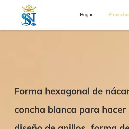
Hogar
Producto
Forma hexagonal de nácar 
concha blanca para hacer c
diseño de anillos, forma d