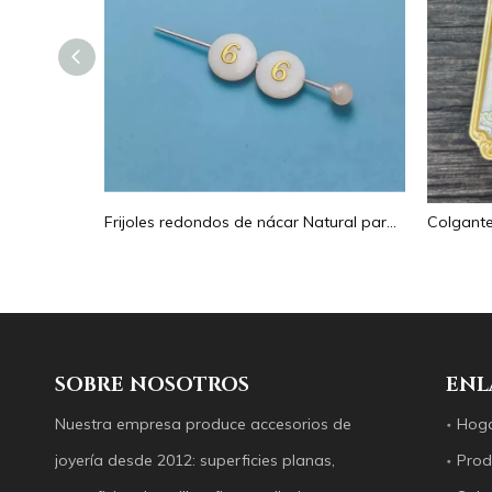
Pendientes con forma de gota de corte de diseño hueco de nácar Natural diseño en relieve colgante grande forma redonda forma animal
Frijoles redondos de nácar Natural para diseño de collar, corte de letras, cabujón de tamaño pequeño, fabricación de pulseras, concha de diseño
SOBRE NOSOTROS
ENL
Nuestra empresa produce accesorios de
Hog
joyería desde 2012: superficies planas,
Prod