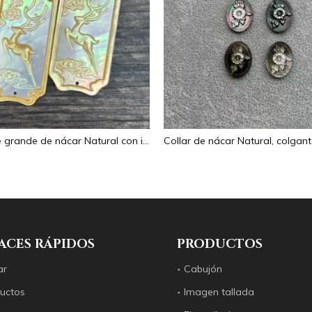
Colgante grande de nácar Natural con imagen de animal, cuadrado de corte para collar con cabujón de diseño en relieve de concha amarilla
ACES RÁPIDOS
PRODUCTOS
ar
Cabujón
uctos
Imagen tallada