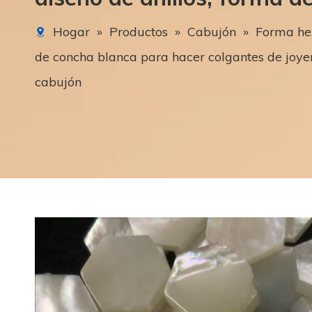
Hogar
»
Productos
»
Cabujón
»
Forma hex
de concha blanca para hacer colgantes de joyerí
cabujón