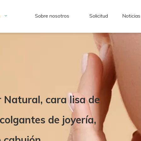
s
Sobre nosotros
Solicitud
Noticias
Natural, cara lisa de
olgantes de joyería,
e cabujón