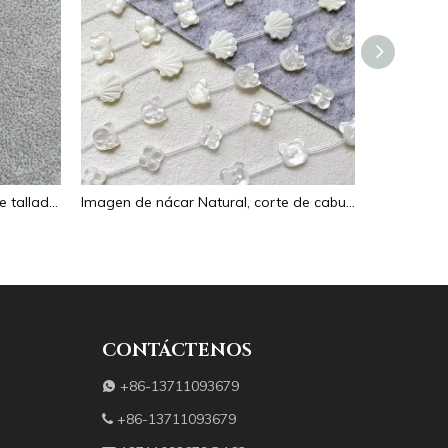
Collar de nácar Natural, colgante tallado en forma ovalada para mujer, joyería, diseño de imagen, diseño de flor de cara en relieve
Imagen de nácar Natural, corte de cabujón ovalado en relieve para colgante, diseño de incrustaciones, concha negra, fabricación de collares para mujer
CONTÁCTENOS
+86-13711093679

+86-13711093679
