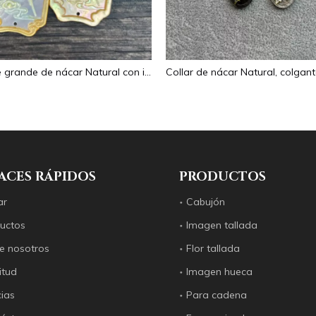
Colgante grande de nácar Natural con imagen de animal, cuadrado de corte para collar con cabujón de diseño en relieve de concha amarilla
ACES RÁPIDOS
PRODUCTOS
ar
Cabujón
uctos
Imagen tallada
e nosotros
Flor tallada
itud
Imagen hueca
cias
Para cadena