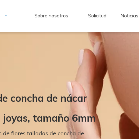
s
Sobre nosotros
Solicitud
Noticias
 de concha de nácar
de joyas, tamaño 6mm
 de flores talladas de concha de