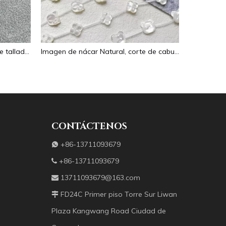
Collar de nácar Natural, colgante tallado en forma ovalada para mujer, joyería, diseño de imagen, diseño de flor de cara en relieve
Imagen de nácar Natural, corte de cabujón ovalado en relieve para colgante, diseño de incrustaciones, concha negra, fabricación de collares para mujer
CONTÁCTENOS
+86-13711093679

+86-13711093679

13711093679@163.com

FD24C Primer piso Torre Sur Liwan

Plaza Kangwang Road Ciudad de