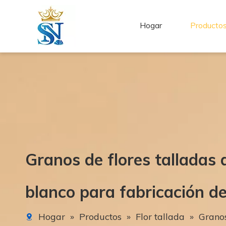
Hogar
Producto
Granos de flores talladas
blanco para fabricación 
Hogar
»
Productos
»
Flor tallada
»
Granos