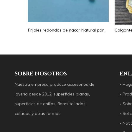
Pendientes con forma de gota de corte de diseño hueco de nácar Natural diseño en relieve colgante grande forma redonda forma animal
Frijoles redondos de nácar Natural para diseño de collar, corte de letras, cabujón de tamaño pequeño, fabricación de pulseras, concha de diseño
SOBRE NOSOTROS
ENL
Nuestra empresa produce accesorios de
Hog
joyería desde 2012: superficies planas,
Prod
superficies de anillos, flores talladas,
Sobr
calados y otras formas.
Solic
Noti