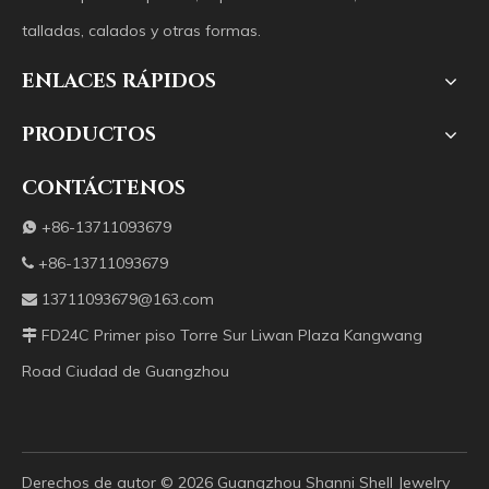
talladas, calados y otras formas.
ENLACES RÁPIDOS
PRODUCTOS
CONTÁCTENOS
+86-13711093679

+86-13711093679

13711093679@163.com

FD24C Primer piso Torre Sur Liwan Plaza Kangwang

Road Ciudad de Guangzhou
Derechos de autor ©️
2026
Guangzhou Shanni Shell Jewelry