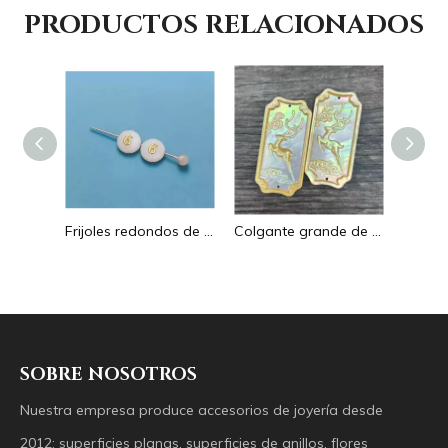
PRODUCTOS RELACIONADOS
Pendientes con forma de gota de corte de diseño hueco de nácar Natural diseño en relieve colgante grande forma redonda forma animal
Frijoles redondos de nácar Natural para diseño de collar, corte de letras, cabujón de tamaño pequeño, fabricación de pulseras, concha de diseño
Colgante grande de nácar Natural con imagen de animal, cuadrado de corte para collar con cabujón de diseño en relieve de concha amarilla
SOBRE NOSOTROS
Nuestra empresa produce accesorios de joyería desde
2012: superficies planas, superficies de anillos, flores