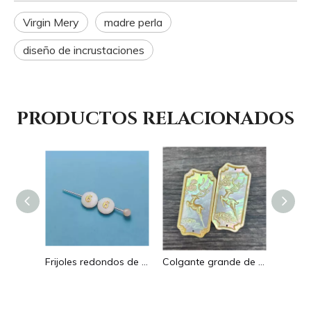
Virgin Mery
madre perla
diseño de incrustaciones
PRODUCTOS RELACIONADOS
Pendientes con forma de gota de corte de diseño hueco de nácar Natural diseño en relieve colgante grande forma redonda forma animal
Frijoles redondos de nácar Natural para diseño de collar, corte de letras, cabujón de tamaño pequeño, fabricación de pulseras, concha de diseño
Colgante grande de nácar Natural con imagen de animal, cuadrado de corte para collar con cabujón de diseño en relieve de concha amarilla