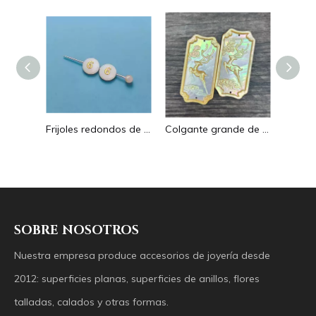
Pendientes con forma de gota de corte de diseño hueco de nácar Natural diseño en relieve colgante grande forma redonda forma animal
Frijoles redondos de nácar Natural para diseño de collar, corte de letras, cabujón de tamaño pequeño, fabricación de pulseras, concha de diseño
Colgante grande de nácar Natural con imagen de animal, cuadrado de corte para collar con cabujón de diseño en relieve de concha amarilla
SOBRE NOSOTROS
Nuestra empresa produce accesorios de joyería desde
2012: superficies planas, superficies de anillos, flores
talladas, calados y otras formas.