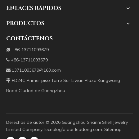
ENLACES RÁPIDOS
PRODUCTOS
CONTÁCTENOS
+86-13711093679

+86-13711093679

13711093679@163.com

FD24C Primer piso Torre Sur Liwan Plaza Kangwang

Road Ciudad de Guangzhou
Derechos de autor ©️
2026
Guangzhou Shanni Shell Jewelry
Limited Company.Tecnología por
leadong.com
.
Sitemap
.