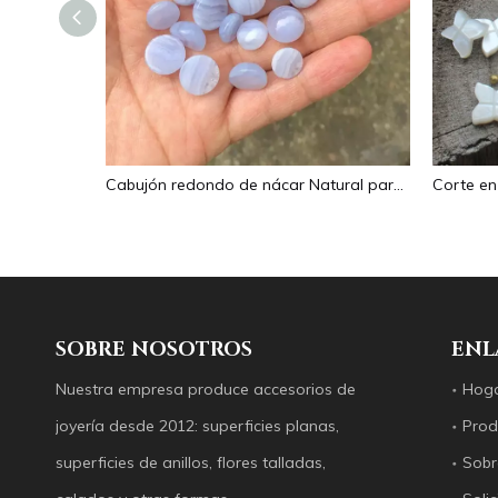
Imagen de nácar Natural, corte de cabujón ovalado en relieve para colgante, diseño de incrustaciones, concha negra, fabricación de collares para mujer
Cabujón redondo de nácar Natural para fabricación de anillos, diseño de joyería de piedra azul, diseño de collar, incrustaciones de granos pequeños de cristal
SOBRE NOSOTROS
ENL
Nuestra empresa produce accesorios de
Hog
joyería desde 2012: superficies planas,
Prod
superficies de anillos, flores talladas,
Sobr