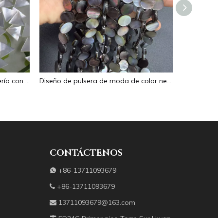
Diseño de incrustaciones de joyería con forma de triángulo de frijoles pequeños de nácar Natural, diseño de anillos de cara lisa para pulsera de joyería de mujer
Diseño de pulsera de moda de color negro de frijoles pequeños de nácar Natural para mujer, fabricación de joyas, bonito collar, diseño de cara plana
CONTÁCTENOS
+86-13711093679

+86-13711093679

13711093679@163.com
