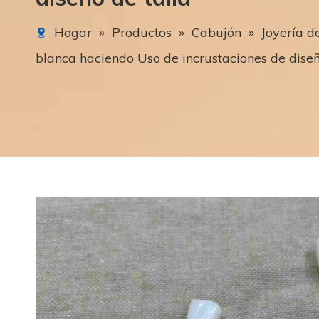
Hogar
»
Productos
»
Cabujón
»
Joyería d
blanca haciendo Uso de incrustaciones de diseñ