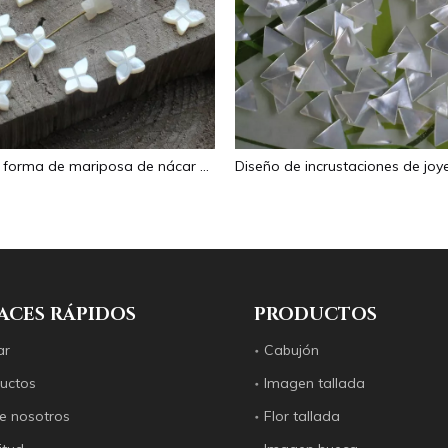
Corte en forma de mariposa de nácar Natural para diseño de collar, fabricación de frijoles pequeños, diseño de pulsera de doble cara, tamaño pequeño
ACES RÁPIDOS
PRODUCTOS
ar
Cabujón
uctos
Imagen tallada
e nosotros
Flor tallada