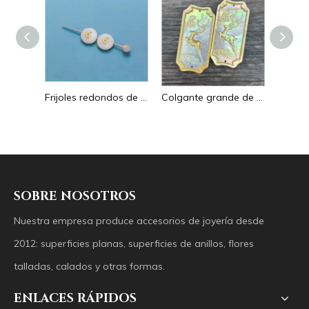
Pendientes con forma de gota de corte de diseño hueco de nácar Natural diseño en relieve colgante grande forma redonda forma animal
Frijoles redondos de nácar Natural para diseño de collar, corte de letras, cabujón de tamaño pequeño, fabricación de pulseras, concha de diseño
Colgante grande de nácar Natural con imagen de animal, cuadrado de corte para collar con cabujón de diseño en relieve de concha amarilla
SOBRE NOSOTROS
Nuestra empresa produce accesorios de joyería desde
2012: superficies planas, superficies de anillos, flores
talladas, calados y otras formas.
ENLACES RÁPIDOS