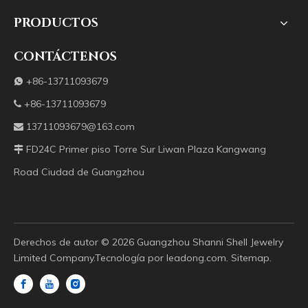
PRODUCTOS
CONTÁCTENOS
+86-13711093679

+86-13711093679

13711093679@163.com

FD24C Primer piso Torre Sur Liwan Plaza Kangwang

Road Ciudad de Guangzhou
Derechos de autor ©️
2026
Guangzhou Shanni Shell Jewelry
Limited Company.Tecnología por
leadong.com
.
Sitemap
.