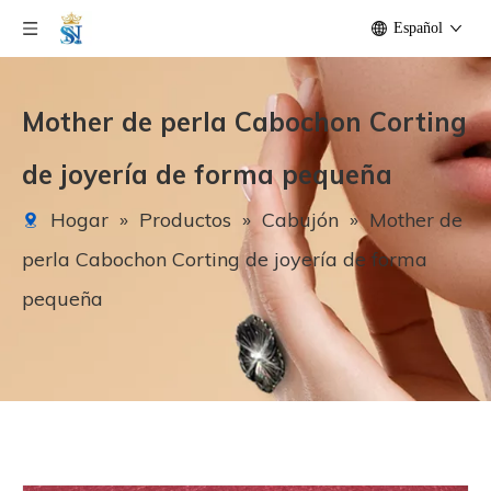
Español
Mother de perla Cabochon Corting
de joyería de forma pequeña
Hogar
»
Productos
»
Cabujón
»
Mother de
perla Cabochon Corting de joyería de forma
pequeña