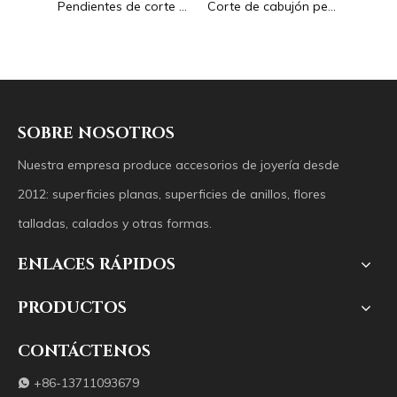
Madre Natural de pequeña flor de corte de cabujón para pendientes, pulsera de Aventurina verde, forma de flor colorida de amatista
Pendientes de corte de flor de nácar Natural, diseño de material de jade, calcedonia, anillos pequeños de frijoles, diseño de incrustaciones, fabricación de joyas
Corte de cabujón pequeño de nácar Natural para pendientes, diseño de piedra lunar para fabricación de collares, frijoles para corte facial DIY
SOBRE NOSOTROS
Nuestra empresa produce accesorios de joyería desde
2012: superficies planas, superficies de anillos, flores
talladas, calados y otras formas.
ENLACES RÁPIDOS
PRODUCTOS
CONTÁCTENOS
+86-13711093679
