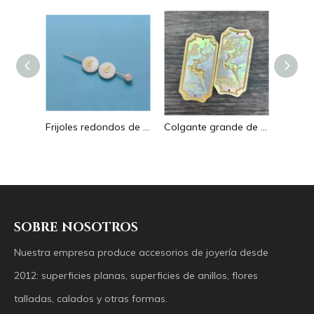
Pendientes con forma de gota de corte de diseño hueco de nácar Natural diseño en relieve colgante grande forma redonda forma animal
Frijoles redondos de nácar Natural para diseño de collar, corte de letras, cabujón de tamaño pequeño, fabricación de pulseras, concha de diseño
Colgante grande de nácar Natural con imagen de animal, cuadrado de corte para collar con cabujón de diseño en relieve de concha amarilla
SOBRE NOSOTROS
Nuestra empresa produce accesorios de joyería desde
2012: superficies planas, superficies de anillos, flores
talladas, calados y otras formas.