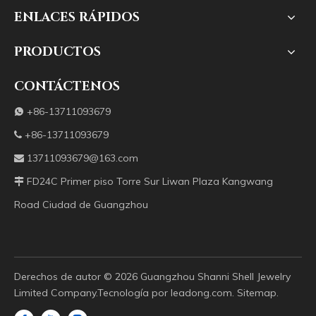
ENLACES RÁPIDOS
PRODUCTOS
CONTÁCTENOS
+86-13711093679

+86-13711093679

13711093679@163.com

FD24C Primer piso Torre Sur Liwan Plaza Kangwang

Road Ciudad de Guangzhou
Derechos de autor ©️
2026
Guangzhou Shanni Shell Jewelry
Limited Company.Tecnología por
leadong.com
.
Sitemap
.