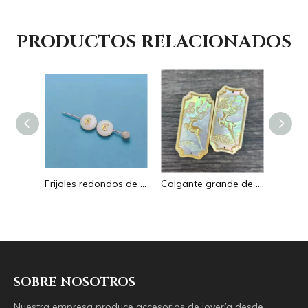
PRODUCTOS RELACIONADOS
Pendientes con forma de gota de corte de diseño hueco de nácar Natural diseño en relieve colgante grande forma redonda forma animal
Frijoles redondos de nácar Natural para diseño de collar, corte de letras, cabujón de tamaño pequeño, fabricación de pulseras, concha de diseño
Colgante grande de nácar Natural con imagen de animal, cuadrado de corte para collar con cabujón de diseño en relieve de concha amarilla
SOBRE NOSOTROS
Nuestra empresa produce accesorios de joyería desde