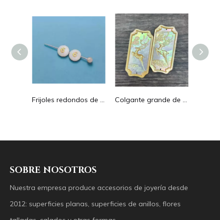
Pendientes con forma de gota de corte de diseño hueco de nácar Natural diseño en relieve colgante grande forma redonda forma animal
Frijoles redondos de nácar Natural para diseño de collar, corte de letras, cabujón de tamaño pequeño, fabricación de pulseras, concha de diseño
Colgante grande de nácar Natural con imagen de animal, cuadrado de corte para collar con cabujón de diseño en relieve de concha amarilla
SOBRE NOSOTROS
Nuestra empresa produce accesorios de joyería desde
2012: superficies planas, superficies de anillos, flores