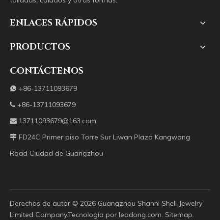
talladas, calados y otras formas.
ENLACES RÁPIDOS
PRODUCTOS
CONTÁCTENOS
+86-13711093679

+86-13711093679

13711093679@163.com

FD24C Primer piso Torre Sur Liwan Plaza Kangwang

Road Ciudad de Guangzhou
Derechos de autor ©️
2026
Guangzhou Shanni Shell Jewelry
Limited Company.Tecnología por
leadong.com
.
Sitemap
.