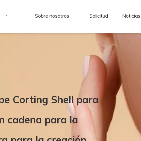
s
Sobre nosotros
Solicitud
Noticias
e Corting Shell para
en cadena para la
era para la creación