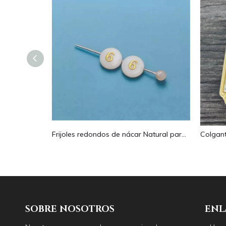
Pendientes con forma de gota de corte de diseño hueco de nácar Natural diseño en relieve colgante grande forma redonda forma animal
Frijoles redondos de nácar Natural para diseño de collar, corte de letras, cabujón de tamaño pequeño, fabricación de pulseras, concha de diseño
SOBRE NOSOTROS
ENL