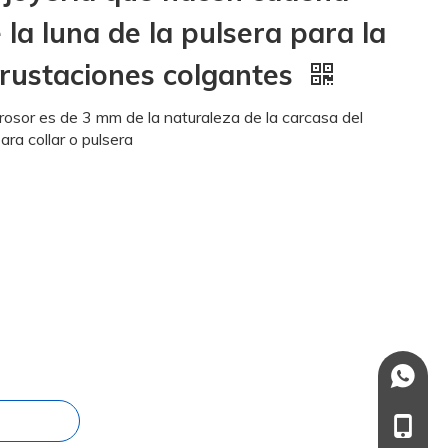
e la luna de la pulsera para la
crustaciones colgantes
rosor es de 3 mm de la naturaleza de la carcasa del
ara collar o pulsera
+86137
+86-13