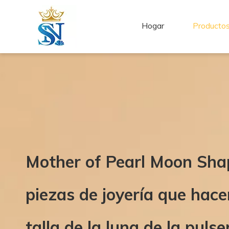
Hogar
Producto
Mother of Pearl Moon Shap
piezas de joyería que hac
talla de la luna de la puls