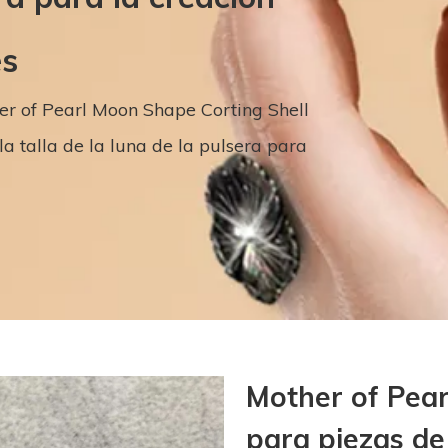
es
er of Pearl Moon Shape Corting Shell
a talla de la luna de la pulsera para
Mother of Pear
para piezas de