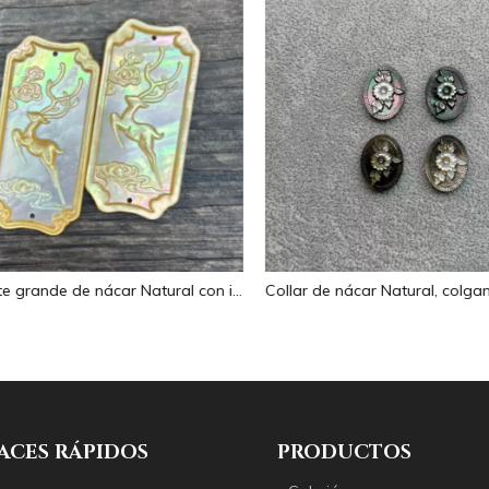
Colgante grande de nácar Natural con imagen de animal, cuadrado de corte para collar con cabujón de diseño en relieve de concha amarilla
ACES RÁPIDOS
PRODUCTOS