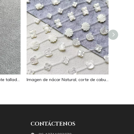
Collar de nácar Natural, colgante tallado en forma ovalada para mujer, joyería, diseño de imagen, diseño de flor de cara en relieve
Imagen de nácar Natural, corte de cabujón ovalado en relieve para colgante, diseño de incrustaciones, concha negra, fabricación de collares para mujer
CONTÁCTENOS