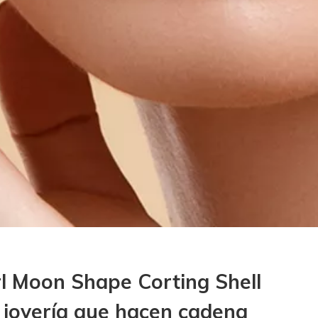
l Moon Shape Corting Shell
 joyería que hacen cadena