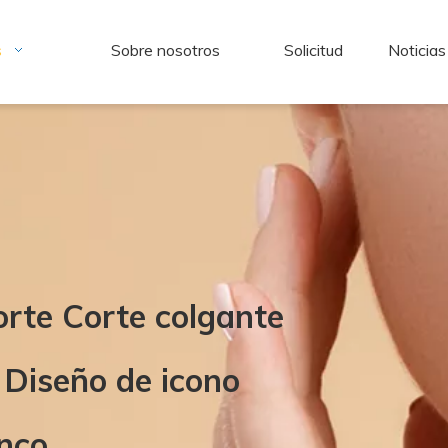
s
Sobre nosotros
Solicitud
Noticias
orte Corte colgante
 Diseño de icono
anco