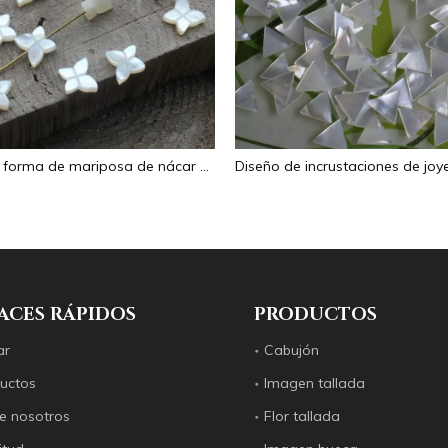
Corte en forma de mariposa de nácar Natural para diseño de collar, fabricación de frijoles pequeños, diseño de pulsera de doble cara, tamaño pequeño
ACES RÁPIDOS
PRODUCTOS
ar
Cabujón
uctos
Imagen tallada
e nosotros
Flor tallada