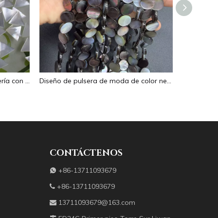
Diseño de incrustaciones de joyería con forma de triángulo de frijoles pequeños de nácar Natural, diseño de anillos de cara lisa para pulsera de joyería de mujer
Diseño de pulsera de moda de color negro de frijoles pequeños de nácar Natural para mujer, fabricación de joyas, bonito collar, diseño de cara plana
CONTÁCTENOS
+86-13711093679

+86-13711093679

13711093679@163.com
