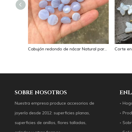
Imagen de nácar Natural, corte de cabujón ovalado en relieve para colgante, diseño de incrustaciones, concha negra, fabricación de collares para mujer
Cabujón redondo de nácar Natural para fabricación de anillos, diseño de joyería de piedra azul, diseño de collar, incrustaciones de granos pequeños de cristal
SOBRE NOSOTROS
ENL
Nuestra empresa produce accesorios de
Hog
joyería desde 2012: superficies planas,
Prod
superficies de anillos, flores talladas,
Sobr