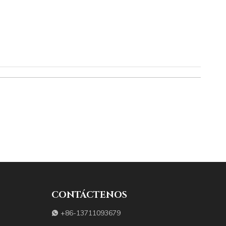
CONTÁCTENOS
+86-13711093679
