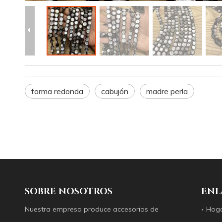
forma redonda
cabujón
madre perla
SOBRE NOSOTROS
ENL
Nuestra empresa produce accesorios de
Hog