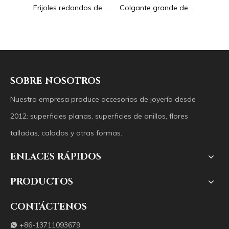
Pendientes con forma de gota de corte de diseño hueco de nácar Natural diseño en relieve colgante grande forma redonda forma animal
Frijoles redondos de nácar Natural para diseño de collar, corte de letras, cabujón de tamaño pequeño, fabricación de pulseras, concha de diseño
Colgante grande de nácar Natural con imagen de animal, cuadrado de corte para collar con cabujón de diseño en relieve de concha amarilla
SOBRE NOSOTROS
Nuestra empresa produce accesorios de joyería desde
2012: superficies planas, superficies de anillos, flores
talladas, calados y otras formas.
ENLACES RÁPIDOS
PRODUCTOS
CONTÁCTENOS
+86-13711093679
