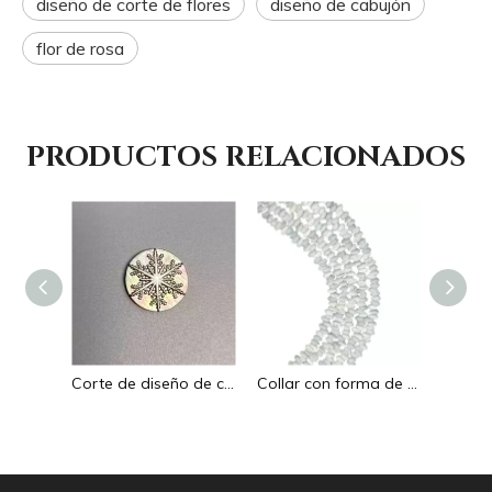
diseño de corte de flores
diseño de cabujón
flor de rosa
PRODUCTOS RELACIONADOS
Corte natural en forma de mariposa de nácar para pulsera, diseño de fabricación de animales pequeños, diseño de cabujón de color amarillo
Corte de diseño de cabujón redondo de nácar Natural para hacer incrustaciones de joyería, diseño de nieve redondo en relieve, concha negra
Collar con forma de gota de nácar Natural, gota redonda, pequeños frijoles, concha blanca para mujer, fabricación de pulseras, joyería de moda