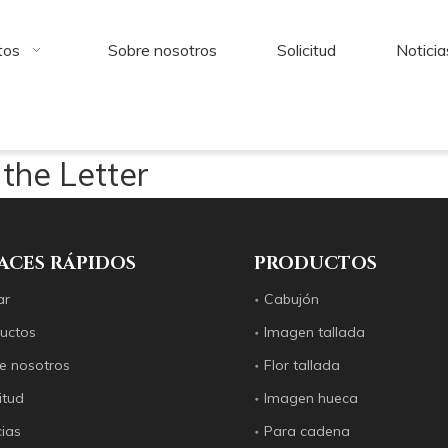
tos
Sobre nosotros
Solicitud
Noticia
the Letter
ACES RÁPIDOS
PRODUCTOS
ar
Cabujón
uctos
Imagen tallada
e nosotros
Flor tallada
itud
Imagen hueca
cias
Para cadena