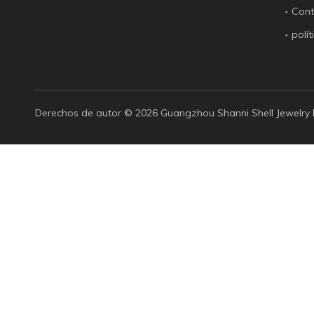
Cont
polí
Derechos de autor ©️
2026
Guangzhou Shanni Shell Jewelry