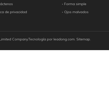
áctenos
Forma simple
tica de privacidad
Ojos malvados
 Limited Company.Tecnología por
leadong.com
.
Sitemap
.