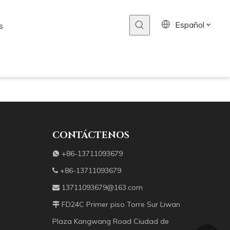
Español
s
CONTÁCTENOS
+86-13711093679

+86-13711093679

13711093679@163.com

FD24C Primer piso Torre Sur Liwan

Plaza Kangwang Road Ciudad de