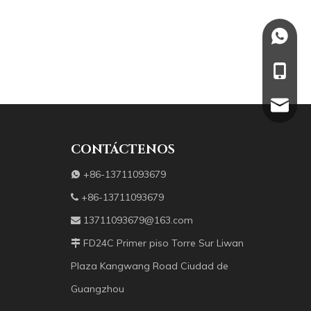
+86137
+86-13
137110
CONTÁCTENOS
+86-13711093679

+86-13711093679

13711093679@163.com

FD24C Primer piso Torre Sur Liwan

Plaza Kangwang Road Ciudad de
Guangzhou