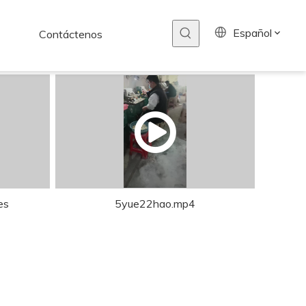
Español
Contáctenos
es
5yue22hao.mp4