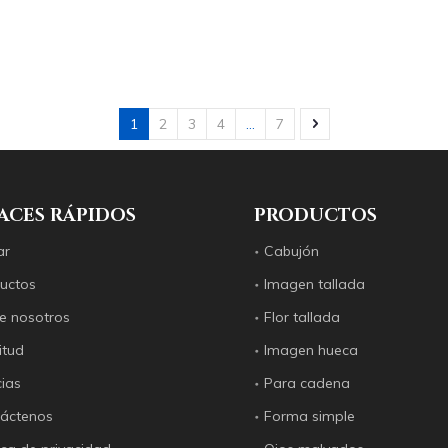
1
2
3
4
...
7
ACES RÁPIDOS
PRODUCTOS
ar
Cabujón
uctos
Imagen tallada
e nosotros
Flor tallada
itud
Imagen hueca
cias
Para cadena
áctenos
Forma simple